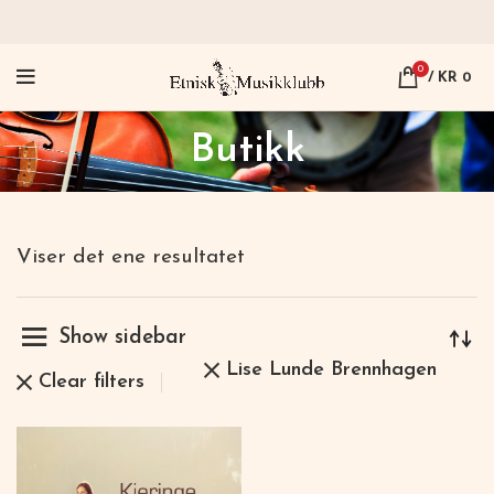
0
/
KR
0
Butikk
Viser det ene resultatet
Show sidebar
Lise Lunde Brennhagen
Clear filters