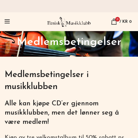
0
/
KR
0
Medlemsbetingelser
Medlemsbetingelser i
musikklubben
Alle kan kjøpe CD’er gjennom
musikklubben, men det lønner seg å
være medlem!
Kjøp av tre velkomstalbum til 50% rabatt pr.