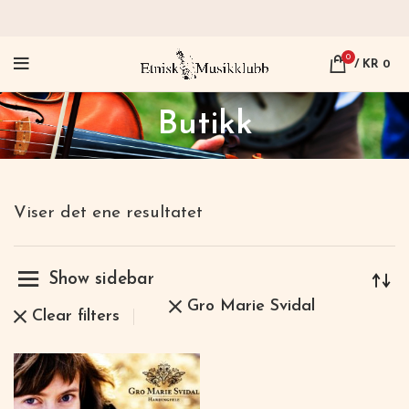
0
/
KR
0
Butikk
Viser det ene resultatet
Show sidebar
Gro Marie Svidal
Clear filters