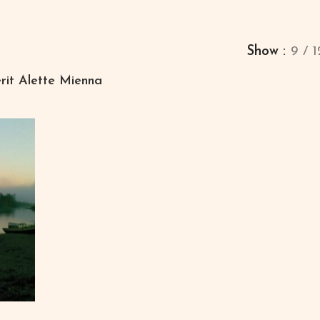
Show
9
1
rit Alette Mienna