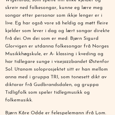
Wigenstad, som spelte inn ulike kjelder og
skreiv ned folkesongar, kunne eg lære meg
songar etter personar som ikkje lenger er i
live. Eg har også vore så heldig og møtt fleire
kjelder som lever i dag og lært songar direkte
frå dei. Om dei som er med: Bjørn Sigurd
Glorvigen er utdanna folkesongar frå Norges
Musikkhøgskule, er A- klassing i kveding og
har tidlegare sunge i visejazzbandet Østenfor
Sol. Utanom soloprosjektet sitt er han mellom
anna med i gruppa TRI, som tonesett dikt av
diktarar frå Gudbrandsdalen, og gruppa
Tidligfolk som speler tidlegmusikk og
folkemusikk.
Bjørn Kåre Odde er felespelemann ifrå Lom.