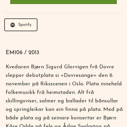
Spotify
EM106 / 2013
Kvedaren Bjørn Sigurd Glorvigen frå Dovre
slepper debutplata si «Dovresange» den 6.
november på Riksscenen i Oslo. Plata inneheld
folkemusikk frå heimstaden. Alt frå
skillingsviser, salmer og ballader til bånsullar
og springleikar kan ein finna på plata. Med på
både plata og på seinare konsertar er Bjørn
Kåre Odde på fele og Ådne Svalastog på