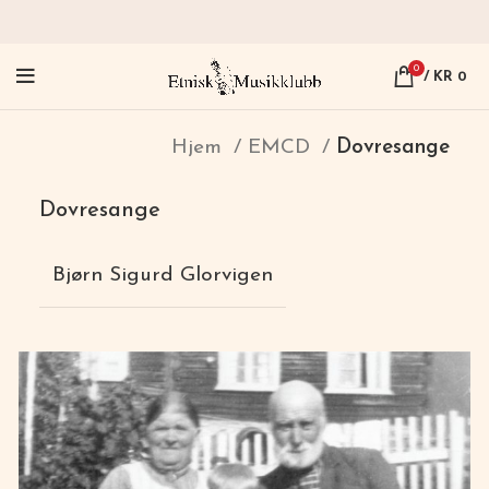
0
/
KR
0
Hjem
EMCD
Dovresange
Dovresange
Bjørn Sigurd Glorvigen