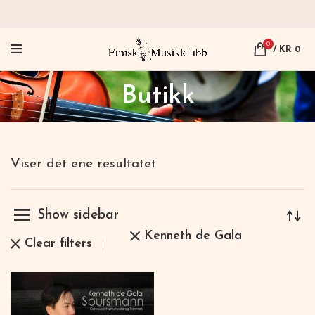
0
/
KR
0
Butikk
Viser det ene resultatet
Show sidebar
Kenneth de Gala
Clear filters