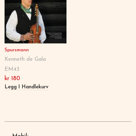
Spursmann
Kenneth de Gala
EM43
kr
180
Legg I Handlekurv