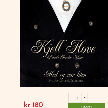
kr
180
LEGG I