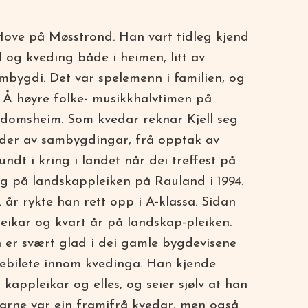
Hove på Møsstrond. Han vart tidleg kjend
 og kveding både i heimen, litt av
imbygdi. Det var spelemenn i familien, og
g. Å høyre folke- musikkhalvtimen på
arndomsheim. Som kvedar reknar Kjell seg
g der av sambygdingar, frå opptak av
dt i kring i landet når dei treffest på
ng på landskappleiken på Rauland i 1994.
år rykte han rett opp i A-klassa. Sidan
leikar og kvart år på landskap-pleiken.
n er svært glad i dei gamle bygdevisene
rebilete innom kvedinga. Han kjende
appleikar og elles, og seier sjølv at han
jarne var ein framifrå kvedar, men også