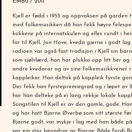
EM60 / 2011
Kjell er fødd i 1955 og oppvaksen på garden 
med folkemusikken då han fekk høyre felespel
kokkene på internatskulen og elles rundt i he
far til Kjell, Jon Hove, kveda gjerne i godt la
radioen var også fast tradisjon i Kjell sin b
som sjølvlærd, han har plukka opp litt her o
andre kvedarar og av sine folkemusikkvener run
kappleikar. Han deltok på kappleik fyrste go
Der fekk han fyrstepremiegrad og i løpet av 2 
har han delteke på ei lang rekkje lokale kapp
Songstilen til Kjell er av den gamle, gode. Ha
og har hatt Bjarne Øverbø som sitt største fø
Bjarne godt, var mykje i lag med han både på k
var ein stor beundrar av Bjarne. Både fordi B