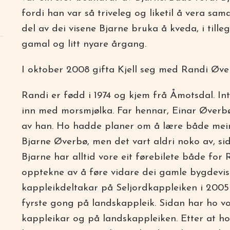
fordi han var så triveleg og liketil å vera s
del av dei visene Bjarne bruka å kveda, i til
gamal og litt nyare årgang.
I oktober 2008 gifta Kjell seg med Randi Øve
Randi er fødd i 1974 og kjem frå Åmotsdal. Int
inn med morsmjølka. Far hennar, Einar Øverb
av han. Ho hadde planer om å lære både meir 
Bjarne Øverbø, men det vart aldri noko av, si
Bjarne har alltid vore eit førebilete både for 
opptekne av å føre vidare dei gamle bygdevi
kappleikdeltakar på Seljordkappleiken i 2005 
fyrste gong på landskappleik. Sidan har ho vo
kappleikar og på landskappleiken. Etter at ho