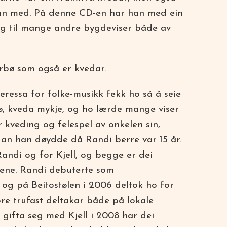
aman med. På denne CD-en har han med ein
legg til mange andre bygdeviser både av
rbø som også er kvedar.
eressa for folke-musikk fekk ho så å seie
ø, kveda mykje, og ho lærde mange viser
kveding og felespel av onkelen sin,
dan han døydde då Randi berre var 15 år.
Randi og for Kjell, og begge er dei
sene. Randi debuterte som
og på Beitostølen i 2006 deltok ho for
re trufast deltakar både på lokale
 gifta seg med Kjell i 2008 har dei