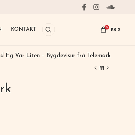
0
N
KONTAKT
KR
0
d Eg Var Liten – Bygdevisur frå Telemark
rk