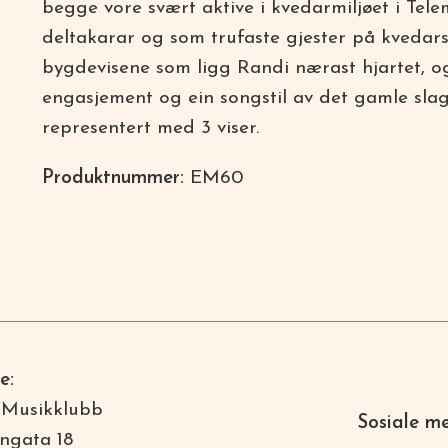
begge vore svært aktive i kvedarmiljøet i Tel
deltakarar og som trufaste gjester på kvedars
bygdevisene som ligg Randi nærast hjartet, o
engasjement og ein songstil av det gamle sla
representert med 3 viser.
Produktnummer:
EM60
e:
 Musikklubb
Sosiale m
ngata 18